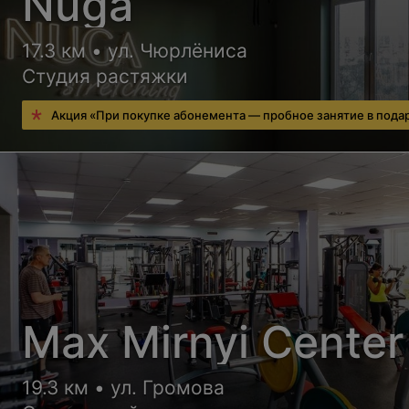
Nuga
17.3 км • ул. Чюрлёниса
Студия растяжки
Акция «При покупке абонемента — пробное занятие в пода
Max Mirnyi Center
19.3 км • ул. Громова