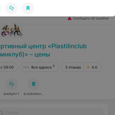
Избранное
Войти
Сообщить об ошибке
тивный центр «Plastilinclub
инклуб)» – цены
3
с 09:00
Все адреса
3 отзыва
4.0
МАРШРУТ
В ИЗБРАННОЕ