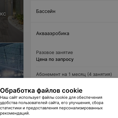
Бассейн
кс
Аквааэробика
Разовое занятие
Цена по запросу
Абонемент на 1 месяц (4 занятия)
1 раз в неделю
Цена по запросу
Обработка файлов cookie
Наш сайт использует файлы cookie для обеспечения
Абонемент на 1 месяц (8 занятий)
удобства пользователей сайта, его улучшения, сбора
статистики и предоставления персонализированных
2 раза в неделю
рекомендаций.
Цена по запросу