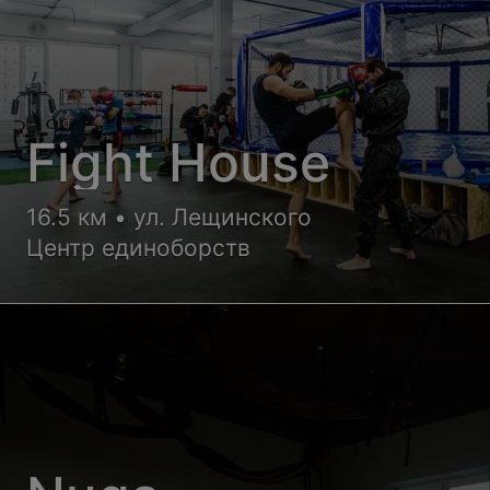
Fight House
16.5 км • ул. Лещинского
Центр единоборств