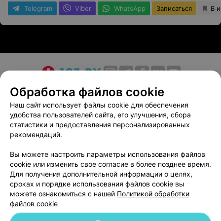
Telegram
Viber
WhatsApp
Записаться
В 
О проекте
Новости проекта
Размещение рекламы
Обработка файлов cookie
Медицинский маркетинг
Публичный договор
Наш сайт использует файлы cookie для обеспечения
удобства пользователей сайта, его улучшения, сбора
Пользовательское соглашение
Способы оплаты
статистики и предоставления персонализированных
Вакансии
Партнеры
рекомендаций.
Написать руководителю 103.by
Вы можете настроить параметры использования файлов
Написать в поддержку
cookie или изменить свое согласие в более позднее время.
Персональные настройки cookie
Для получения дополнительной информации о целях,
сроках и порядке использования файлов cookie вы
Обработка персональных данных
можете ознакомиться с нашей
Политикой обработки
файлов cookie