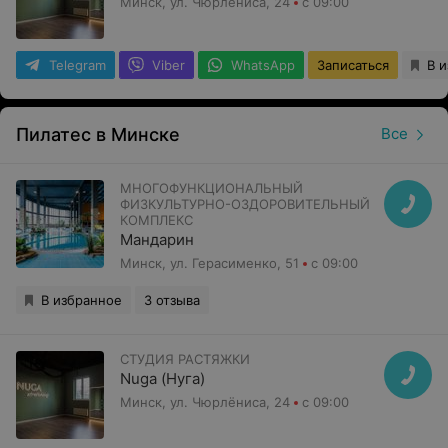
Минск, ул. Чюрлёниса, 24
с 09:00
Telegram
Viber
WhatsApp
Записаться
В 
Пилатес в Минске
Все
МНОГОФУНКЦИОНАЛЬНЫЙ
ФИЗКУЛЬТУРНО-ОЗДОРОВИТЕЛЬНЫЙ
КОМПЛЕКС
Мандарин
Минск, ул. Герасименко, 51
с 09:00
В избранное
3 отзыва
СТУДИЯ РАСТЯЖКИ
Nuga (Нуга)
Минск, ул. Чюрлёниса, 24
с 09:00